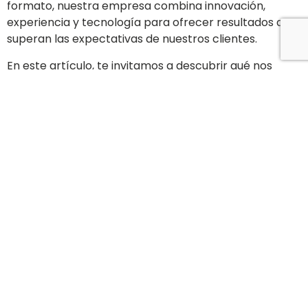
formato, nuestra empresa combina innovación,
experiencia y tecnología para ofrecer resultados que
superan las expectativas de nuestros clientes.
En este artículo, te invitamos a descubrir qué nos
hace únicos, cuáles son nuestros principales servicios
y cómo podemos ayudarte a transformar los
espacios a través de la señalización efectiva.
¿Quiénes somos en Sign
Factory?