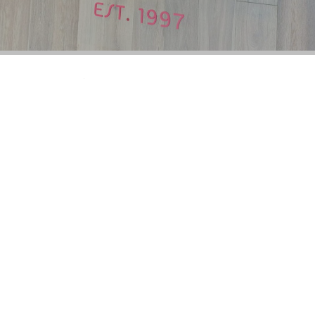
La
iluminación para letreros
se ha convertido en un
factor decisivo para la visibilidad y éxito de cualquier
negocio. En un mercado donde la competencia por la
atención del cliente es cada vez más intensa, elegir la
tecnología de iluminación correcta no es solo una
decisión estética: es una inversión estratégica y en
cómo los clientes perciben tu marca. La forma en que
iluminas tu señalización determina factores críticos:
tu visibilidad nocturna y la frecuencia de
mantenimiento requerida.
En 2026, el mercado de
señalización iluminada
está dominado por tres tecnologías principales: LED,
neón y retroiluminación. Cada una ofrece ventajas
distintas según el tipo de negocio y el efecto visual